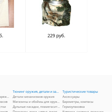
б.
229 руб.
Тюнинг оружия, детали и запчасти
Туристические товары
Принадлежности для снаряжения
Детали механизмов оружия
Аксессуары
пасов
Магазины и обоймы для оружия
Барометры, компасы
стки
Дульные насадки, пламегасители, ДТК
Гермоупаковка
бинов
Приклады, ложи, цевья, рукоятки, затыльники
Коврики, сиденья, подушки