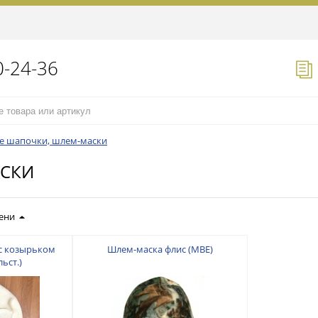
0-24-36
е шапочки, шлем-маски
АСКИ
ени
с козырьком
Шлем-маска флис (МВЕ)
ьст.)