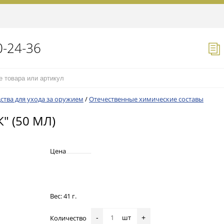
0-24-36
ства для ухода за оружием
/
Отечественные химические составы
 (50 МЛ)
Цена
Вес: 41 г.
шт
Количество
-
+