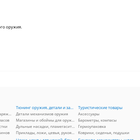
го оружия.
Тюнинг оружия, детали и запчасти
Туристические товары
Принадлежности для снаряжения
Детали механизмов оружия
Аксессуары
пасов
Магазины и обоймы для оружия
Барометры, компасы
стки
Дульные насадки, пламегасители, ДТК
Гермоупаковка
бинов
Приклады, ложи, цевья, рукоятки, затыльники
Коврики, сиденья, подушки
Ножи, чехлы для ножей, бруски, арбалеты
Бинокли, монокуляры, штативы