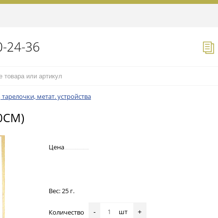
0-24-36
 тарелочки, метат. устройства
0СМ)
Цена
Вес: 25 г.
шт
Количество
-
+