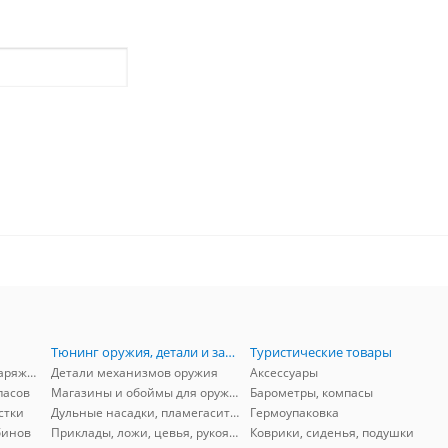
Тюнинг оружия, детали и запчасти
Туристические товары
Принадлежности для снаряжения
Детали механизмов оружия
Аксессуары
пасов
Магазины и обоймы для оружия
Барометры, компасы
стки
Дульные насадки, пламегасители, ДТК
Гермоупаковка
бинов
Приклады, ложи, цевья, рукоятки, затыльники
Коврики, сиденья, подушки