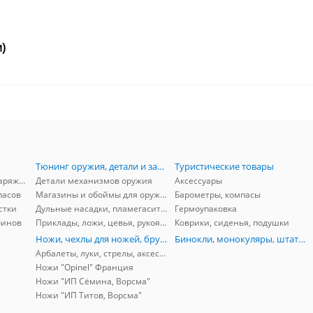
)
Тюнинг оружия, детали и запчасти
Туристические товары
Принадлежности для снаряжения
Детали механизмов оружия
Аксессуары
пасов
Магазины и обоймы для оружия
Барометры, компасы
стки
Дульные насадки, пламегасители, ДТК
Гермоупаковка
бинов
Приклады, ложи, цевья, рукоятки, затыльники
Коврики, сиденья, подушки
Ножи, чехлы для ножей, бруски, арбалеты
Бинокли, монокуляры, штативы
Арбалеты, луки, стрелы, аксессуары
Ножи "Opinel" Франция
Ножи "ИП Сёмина, Ворсма"
Ножи "ИП Титов, Ворсма"