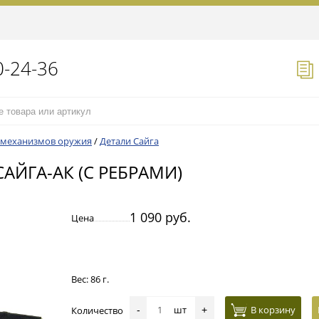
0-24-36
 механизмов оружия
/
Детали Сайга
ЙГА-АК (С РЕБРАМИ)
1 090 руб.
Цена
Вес: 86 г.
шт
В корзину
Количество
-
+